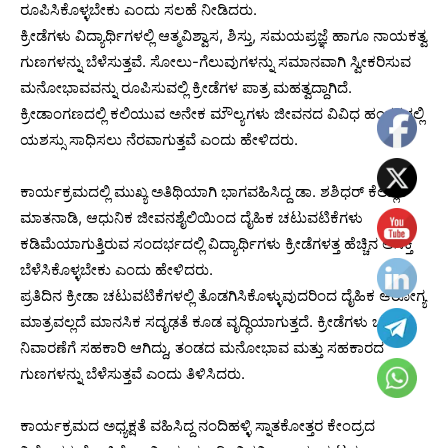
ರೂಪಿಸಿಕೊಳ್ಳಬೇಕು ಎಂದು ಸಲಹೆ ನೀಡಿದರು.
ಕ್ರೀಡೆಗಳು ವಿದ್ಯಾರ್ಥಿಗಳಲ್ಲಿ ಆತ್ಮವಿಶ್ವಾಸ, ಶಿಸ್ತು, ಸಮಯಪ್ರಜ್ಞೆ ಹಾಗೂ ನಾಯಕತ್ವ
ಗುಣಗಳನ್ನು ಬೆಳೆಸುತ್ತವೆ. ಸೋಲು-ಗೆಲುವುಗಳನ್ನು ಸಮಾನವಾಗಿ ಸ್ವೀಕರಿಸುವ
ಮನೋಭಾವವನ್ನು ರೂಪಿಸುವಲ್ಲಿ ಕ್ರೀಡೆಗಳ ಪಾತ್ರ ಮಹತ್ವದ್ದಾಗಿದೆ.
ಕ್ರೀಡಾಂಗಣದಲ್ಲಿ ಕಲಿಯುವ ಅನೇಕ ಮೌಲ್ಯಗಳು ಜೀವನದ ವಿವಿಧ ಹಂತಗಳಲ್ಲಿ
ಯಶಸ್ಸು ಸಾಧಿಸಲು ನೆರವಾಗುತ್ತವೆ ಎಂದು ಹೇಳಿದರು.
ಕಾರ್ಯಕ್ರಮದಲ್ಲಿ ಮುಖ್ಯ ಅತಿಥಿಯಾಗಿ ಭಾಗವಹಿಸಿದ್ದ ಡಾ. ಶಶಿಧರ್ ಕೆಲ್ಲೂರ್
ಮಾತನಾಡಿ, ಆಧುನಿಕ ಜೀವನಶೈಲಿಯಿಂದ ದೈಹಿಕ ಚಟುವಟಿಕೆಗಳು
ಕಡಿಮೆಯಾಗುತ್ತಿರುವ ಸಂದರ್ಭದಲ್ಲಿ ವಿದ್ಯಾರ್ಥಿಗಳು ಕ್ರೀಡೆಗಳತ್ತ ಹೆಚ್ಚಿನ ಆಸಕ್ತಿ
ಬೆಳೆಸಿಕೊಳ್ಳಬೇಕು ಎಂದು ಹೇಳಿದರು.
ಪ್ರತಿದಿನ ಕ್ರೀಡಾ ಚಟುವಟಿಕೆಗಳಲ್ಲಿ ತೊಡಗಿಸಿಕೊಳ್ಳುವುದರಿಂದ ದೈಹಿಕ ಆರೋಗ್ಯ
ಮಾತ್ರವಲ್ಲದೆ ಮಾನಸಿಕ ಸದೃಢತೆ ಕೂಡ ವೃದ್ಧಿಯಾಗುತ್ತದೆ. ಕ್ರೀಡೆಗಳು ಒತ್ತಡ
ನಿವಾರಣೆಗೆ ಸಹಕಾರಿ ಆಗಿದ್ದು, ತಂಡದ ಮನೋಭಾವ ಮತ್ತು ಸಹಕಾರದ
ಗುಣಗಳನ್ನು ಬೆಳೆಸುತ್ತವೆ ಎಂದು ತಿಳಿಸಿದರು.
ಕಾರ್ಯಕ್ರಮದ ಅಧ್ಯಕ್ಷತೆ ವಹಿಸಿದ್ದ ನಂದಿಹಳ್ಳಿ ಸ್ನಾತಕೋತ್ತರ ಕೇಂದ್ರದ