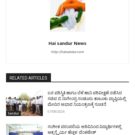
Hai sandur News
http://haisandur.com
RELATED ARTICLES
ಬರ ಪರಿಸ್ಥಿತಿ ಹಾಗೂ ಬೆಳೆ ಹಾನಿ ಪರಿವೀಕ್ಷಣೆ ನಡೆಸಿದ
ಸಚಿವ ಬಿ.ನಾಗೇಂದ್ರ ಸಂಡೂರು ತಾಲೂಕು ವ್ಯಾಪ್ತಿಯಲ್ಲಿ
ಮೇವಿನ ಅಭಾವ ನಿಯಂತ್ರಣಕ್ಕೆ ಸೂಚನೆ
07/08/2026
Sandur
ಸಂಗೀತ ಪರಂಪರೆಯ ಅರಿವಿನಿಂದ ವಿದ್ಯಾರ್ಥಿಗಳಲ್ಲಿ
ಆತ್ಮಸ್ಥೈರ್ಯ ಹೆಚ್ಚಳ: ವೆಂಕಟೇಶ್