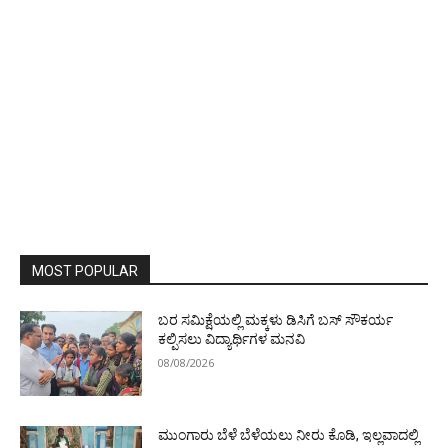
MOST POPULAR
ಬರ ಸಮಿಕ್ಷೆಯಲ್ಲಿ ಮಕ್ಕಳು ಡಿಸಿಗೆ ಬಸ್ ಸೌಕರ್ಯ
ಕಲ್ಪಿಸಲು ವಿದ್ಯಾರ್ಥಿಗಳ ಮನವಿ
08/08/2026
ಮುಂಗಾರು ಬೆಳೆ ಬೆಳೆಯಲು ನೀರು ಕೊಡಿ, ಇಲ್ಲವಾದಲ್ಲಿ