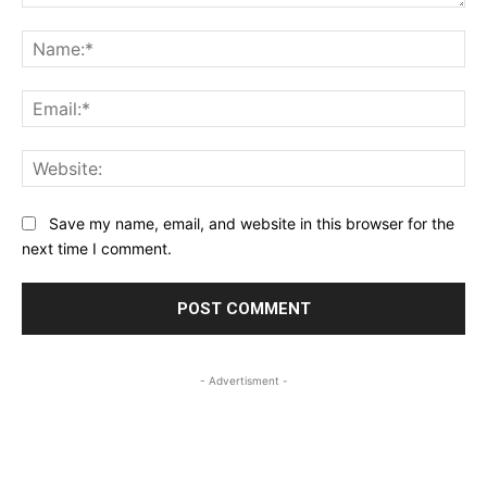
Comment:
Na
Ema
Web
Save my name, email, and website in this browser for the
next time I comment.
- Advertisment -