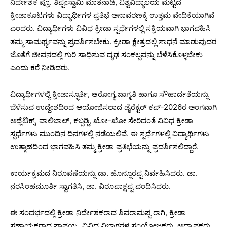
ನಿರ್ದೇಶಕ ಪ್ರೊ. ತಿಪ್ಪೇಸ್ವಾಮಿ ಮಾತನಾಡಿ, ವಿಶ್ವವಿದ್ಯಾಲಯ ಮಟ್ಟದ
ಕ್ರೀಡಾಕೂಟಗಳು ವಿದ್ಯಾರ್ಥಿಗಳ ಪ್ರತಿಭೆ ಅನಾವರಣಕ್ಕೆ ಉತ್ತಮ ವೇದಿಕೆಯಾಗಿವೆ
ಎಂದರು. ವಿದ್ಯಾರ್ಥಿಗಳು ವಿವಿಧ ಕ್ರೀಡಾ ಸ್ಪರ್ಧೆಗಳಲ್ಲಿ ಸಕ್ರಿಯವಾಗಿ ಭಾಗವಹಿಸಿ
ತಮ್ಮ ಸಾಮರ್ಥ್ಯವನ್ನು ಪ್ರದರ್ಶಿಸಬೇಕು. ಕ್ರೀಡಾ ಕ್ಷೇತ್ರದಲ್ಲಿ ಸಾಧನೆ ಮಾಡುವುದರ
ಜೊತೆಗೆ ಜೀವನದಲ್ಲಿ ಗುರಿ ಸಾಧಿಸುವ ದೃಢ ಸಂಕಲ್ಪವನ್ನು ಬೆಳೆಸಿಕೊಳ್ಳಬೇಕು
ಎಂದು ಕರೆ ನೀಡಿದರು.
ವಿದ್ಯಾರ್ಥಿಗಳಲ್ಲಿ ಕ್ರೀಡಾಸ್ಫೂರ್ತಿ, ಆರೋಗ್ಯ ಜಾಗೃತಿ ಹಾಗೂ ಸೌಹಾರ್ದತೆಯನ್ನು
ಬೆಳೆಸುವ ಉದ್ದೇಶದಿಂದ ಆಯೋಜಿಸಲಾದ ಡೈರೆಕ್ಟರ್ ಕಪ್-2026ರ ಅಂಗವಾಗಿ
ಅಥ್ಲೆಟಿಕ್ಸ್, ವಾಲಿಬಾಲ್, ಕಬ್ಬಡ್ಡಿ, ಖೋ-ಖೋ ಸೇರಿದಂತೆ ವಿವಿಧ ಕ್ರೀಡಾ
ಸ್ಪರ್ಧೆಗಳು ಮುಂದಿನ ದಿನಗಳಲ್ಲಿ ನಡೆಯಲಿವೆ. ಈ ಸ್ಪರ್ಧೆಗಳಲ್ಲಿ ವಿದ್ಯಾರ್ಥಿಗಳು
ಉತ್ಸಾಹದಿಂದ ಭಾಗವಹಿಸಿ ತಮ್ಮ ಕ್ರೀಡಾ ಪ್ರತಿಭೆಯನ್ನು ಪ್ರದರ್ಶಿಸಲಿದ್ದಾರೆ.
ಕಾರ್ಯಕ್ರಮದ ನಿರೂಪಣೆಯನ್ನು ಡಾ. ಹೊನ್ನೂರಪ್ಪ ನಿರ್ವಹಿಸಿದರು. ಡಾ.
ನರಸಿಂಹಮೂರ್ತಿ ಸ್ವಾಗತಿಸಿ, ಡಾ. ವಿರೂಪಾಕ್ಷಪ್ಪ ವಂದಿಸಿದರು.
ಈ ಸಂದರ್ಭದಲ್ಲಿ ಕ್ರೀಡಾ ನಿರ್ದೇಶಕರಾದ ಶಿವರಾಮಪ್ಪ ರಾಗಿ, ಕ್ರೀಡಾ
ಸಹಾಯಕರಾದ ಪಾಪಯ್ಯ, ವಿವಿಧ ವಿಭಾಗಗಳ ಸಂಯೋಜಕರು, ಅಧ್ಯಾಪಕರು,