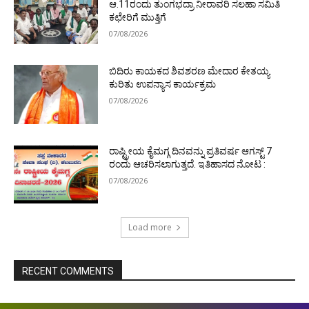
ಆ.11ರಂದು ತುಂಗಭದ್ರಾ ನೀರಾವರಿ ಸಲಹಾ ಸಮಿತಿ
ಕಛೇರಿಗೆ ಮುತ್ತಿಗೆ
07/08/2026
ಬಿದಿರು ಕಾಯಕದ ಶಿವಶರಣ ಮೇದಾರ ಕೇತಯ್ಯ
ಕುರಿತು ಉಪನ್ಯಾಸ ಕಾರ್ಯಕ್ರಮ
07/08/2026
ರಾಷ್ಟ್ರೀಯ ಕೈಮಗ್ಗ ದಿನವನ್ನು ಪ್ರತಿವರ್ಷ ಆಗಸ್ಟ್ 7
ರಂದು ಆಚರಿಸಲಾಗುತ್ತದೆ. ಇತಿಹಾಸದ ನೋಟ :
07/08/2026
Load more
RECENT COMMENTS