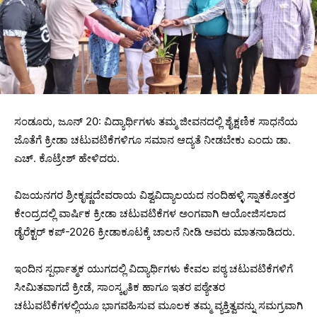
ಸಂಡೂರು, ಜೂನ್ 20: ವಿದ್ಯಾರ್ಥಿಗಳು ತಮ್ಮ ಜೀವನದಲ್ಲಿ ಶೈಕ್ಷಣಿಕ ಸಾಧನೆಯ
ಜೊತೆಗೆ ಕ್ರೀಡಾ ಚಟುವಟಿಕೆಗಳಿಗೂ ಸಮಾನ ಆದ್ಯತೆ ನೀಡಬೇಕು ಎಂದು ಡಾ.
ಎಚ್. ಕೊಟ್ರೇಶ್ ಹೇಳಿದರು.
ವಿಜಯನಗರ ಶ್ರೀಕೃಷ್ಣದೇವರಾಯ ವಿಶ್ವವಿದ್ಯಾಲಯದ ನಂದಿಹಳ್ಳಿ ಸ್ನಾತಕೋತ್ತರ
ಕೇಂದ್ರದಲ್ಲಿ ವಾರ್ಷಿಕ ಕ್ರೀಡಾ ಚಟುವಟಿಕೆಗಳ ಅಂಗವಾಗಿ ಆಯೋಜಿಸಲಾದ
ಡೈರೆಕ್ಟರ್ ಕಪ್-2026 ಕ್ರೀಡಾಕೂಟಕ್ಕೆ ಚಾಲನೆ ನೀಡಿ ಅವರು ಮಾತನಾಡಿದರು.
ಇಂದಿನ ಸ್ಪರ್ಧಾತ್ಮಕ ಯುಗದಲ್ಲಿ ವಿದ್ಯಾರ್ಥಿಗಳು ಕೇವಲ ಪಠ್ಯ ಚಟುವಟಿಕೆಗಳಿಗೆ
ಸೀಮಿತವಾಗದೆ ಕ್ರೀಡೆ, ಸಾಂಸ್ಕೃತಿಕ ಹಾಗೂ ಇತರ ಪಠ್ಯೇತರ
ಚಟುವಟಿಕೆಗಳಲ್ಲಿಯೂ ಭಾಗವಹಿಸುವ ಮೂಲಕ ತಮ್ಮ ವ್ಯಕ್ತಿತ್ವವನ್ನು ಸಮಗ್ರವಾಗಿ