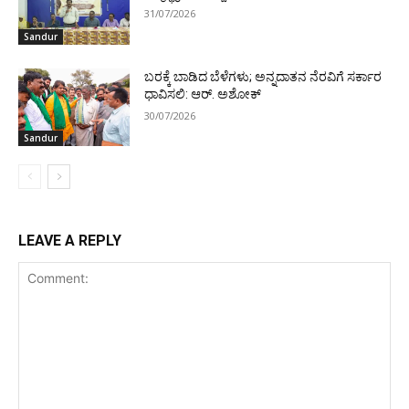
31/07/2026
Sandur
ಬರಕ್ಕೆ ಬಾಡಿದ ಬೆಳೆಗಳು; ಅನ್ನದಾತನ ನೆರವಿಗೆ ಸರ್ಕಾರ
ಧಾವಿಸಲಿ: ಆರ್. ಅಶೋಕ್
30/07/2026
Sandur
LEAVE A REPLY