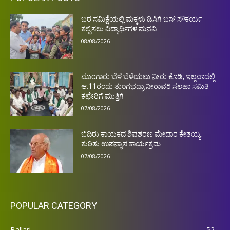
ಬರ ಸಮಿಕ್ಷೆಯಲ್ಲಿ ಮಕ್ಕಳು ಡಿಸಿಗೆ ಬಸ್ ಸೌಕರ್ಯ
ಕಲ್ಪಿಸಲು ವಿದ್ಯಾರ್ಥಿಗಳ ಮನವಿ
08/08/2026
ಮುಂಗಾರು ಬೆಳೆ ಬೆಳೆಯಲು ನೀರು ಕೊಡಿ, ಇಲ್ಲವಾದಲ್ಲಿ
ಆ.11ರಂದು ತುಂಗಭದ್ರಾ ನೀರಾವರಿ ಸಲಹಾ ಸಮಿತಿ
ಕಛೇರಿಗೆ ಮುತ್ತಿಗೆ
07/08/2026
ಬಿದಿರು ಕಾಯಕದ ಶಿವಶರಣ ಮೇದಾರ ಕೇತಯ್ಯ
ಕುರಿತು ಉಪನ್ಯಾಸ ಕಾರ್ಯಕ್ರಮ
07/08/2026
POPULAR CATEGORY
Ballari
52