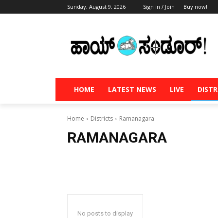
Sunday, August 9, 2026
Sign in / Join
Buy now!
HOME
LATEST NEWS
LIVE
DISTR
Home
Districts
Ramanagara
RAMANAGARA
No posts to display