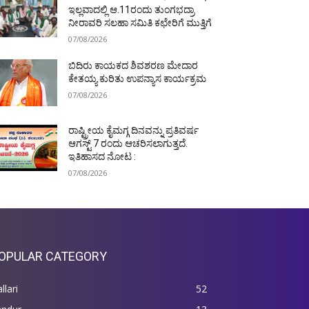
ಇಲ್ಲವಾದಲ್ಲಿ ಆ.11ರಂದು ತುಂಗಭದ್ರಾ
ನೀರಾವರಿ ಸಲಹಾ ಸಮಿತಿ ಕಛೇರಿಗೆ ಮುತ್ತಿಗೆ
07/08/2026
ಬಿದಿರು ಕಾಯಕದ ಶಿವಶರಣ ಮೇದಾರ
ಕೇತಯ್ಯ ಕುರಿತು ಉಪನ್ಯಾಸ ಕಾರ್ಯಕ್ರಮ
07/08/2026
ರಾಷ್ಟ್ರೀಯ ಕೈಮಗ್ಗ ದಿನವನ್ನು ಪ್ರತಿವರ್ಷ
ಆಗಸ್ಟ್ 7 ರಂದು ಆಚರಿಸಲಾಗುತ್ತದೆ.
ಇತಿಹಾಸದ ನೋಟ :
07/08/2026
OPULAR CATEGORY
llari
52