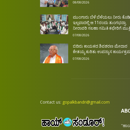
08/08/2026
ಮುಂಗಾರು ಬೆಳೆ ಬೆಳೆಯಲು ನೀರು ಕೊಡಿ
ಇಲ್ಲವಾದಲ್ಲಿ ಆ.11ರಂದು ತುಂಗಭದ್ರಾ
ನೀರಾವರಿ ಸಲಹಾ ಸಮಿತಿ ಕಛೇರಿಗೆ ಮುತ್ತಿ
07/08/2026
ಬಿದಿರು ಕಾಯಕದ ಶಿವಶರಣ ಮೇದಾರ
ಕೇತಯ್ಯ ಕುರಿತು ಉಪನ್ಯಾಸ ಕಾರ್ಯಕ್ರ
07/08/2026
Contact us:
gopalkbandri@gmail.com
AB
"ಹಾಯ್