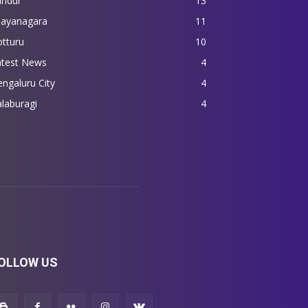
andur
13
jayanagara
11
tturu
10
atest News
4
ngaluru City
4
laburagi
4
OLLOW US