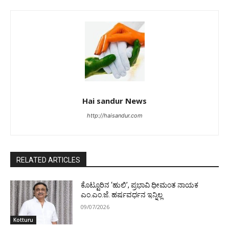
Hai sandur News
http://haisandur.com
RELATED ARTICLES
ಕೊಟ್ಟೂರಿನ ‘ಹುಲಿ’, ಪ್ರಭಾವಿ ಧೀಮಂತ ನಾಯಕ
ಎಂ.ಎಂ.ಜೆ. ಹರ್ಷವರ್ಧನ ಇನ್ನಿಲ್ಲ
09/07/2026
Kotturu