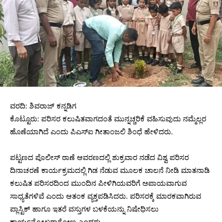
ವರದಿ: ಶಿವರಾಜ್ ಕನ್ನಡಿಗ
ಕೊಟ್ಟೂರು: ಪರಿಸರ ಕಲುಷಿತವಾಗದಂತೆ ಮುನ್ನಚ್ಚರಿಕೆ ವಹಿಸುವುದು ನಮ್ಮೆಲ್ಲರ
ಹೊಣೆಯಾಗಿದೆ ಎಂದು ಪಿಎಸ್ಐ ಗೀತಾಂಜಲಿ ಶಿಂಧೆ ಹೇಳಿದರು.
ಪಟ್ಟಣದ ಪೊಲೀಸ್ ಠಾಣೆ ಆವರಣದಲ್ಲಿ ಶುಕ್ರವಾರ ನಡೆದ ವಿಶ್ವ ಪರಿಸರ
ದಿನಾಚರಣೆ ಕಾರ್ಯಕ್ರಮದಲ್ಲಿ ಗಿಡ ನೆಡುವ ಮೂಲಕ ಚಾಲನೆ ನೀಡಿ ಮಾತನಾಡಿ
ಕಲುಷಿತ ಪರಿಸರದಿಂದ ಮುಂದಿನ ಪೀಳಿಗಿಯವರಿಗೆ ಅಪಾಯವಾಗುವ
ಸಾಧ್ಯತೆಗಳಿವೆ ಎಂದು ಆತಂಕ ವ್ಯಕ್ತಪಡಿಸಿದರು. ಪರಿಸರಕ್ಕೆ ಮಾರಕವಾಗಿರುವ
ಪ್ಲಾಸ್ಟಿಕ್ ಹಾಗೂ ಇತರೆ ವಸ್ತುಗಳ ಬಳಕೆಯನ್ನು ನಿಷೇಧಿಸಲು
ಕಾರ್ಯನ್ಮೋಖರಾಗೋಣ ಎಂದರು.