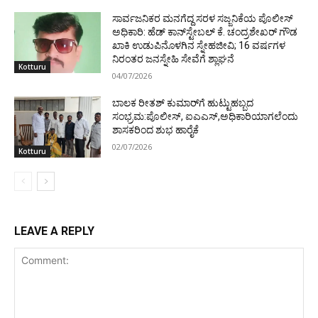
ಸಾರ್ವಜನಿಕರ ಮನಗೆದ್ದ ಸರಳ ಸಜ್ಜನಿಕೆಯ ಪೊಲೀಸ್
ಅಧಿಕಾರಿ: ಹೆಡ್ ಕಾನ್‌ಸ್ಟೇಬಲ್ ಕೆ. ಚಂದ್ರಶೇಖರ್ ಗೌಡ​
ಖಾಕಿ ಉಡುಪಿನೊಳಗಿನ ಸ್ನೇಹಜೀವಿ; 16 ವರ್ಷಗಳ
ನಿರಂತರ ಜನಸ್ನೇಹಿ ಸೇವೆಗೆ ಶ್ಲಾಘನೆ
Kotturu
04/07/2026
ಬಾಲಕ ರೀತಶ್ ಕುಮಾರ್‌ಗೆ ಹುಟ್ಟುಹಬ್ಬದ
ಸಂಭ್ರಮ:ಪೊಲೀಸ್, ಐಎಎಸ್,ಅಧಿಕಾರಿಯಾಗಲೆಂದು
ಶಾಸಕರಿಂದ ಶುಭ ಹಾರೈಕೆ
02/07/2026
Kotturu
LEAVE A REPLY