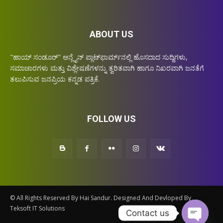
ABOUT US
"ಹಾಯ್ ಸಂಡೂರ್" ಆನ್ಲೈನ್‌ ಪ್ಲಾಟ್‌ಫಾರ್ಮ್‌ನಲ್ಲಿ ಹೊಸದಾದ ಸುದ್ದಿಗಳು,
ಸಮಾಚಾರಗಳು ಮತ್ತು ವಿಶ್ಲೇಷಣೆಗಳನ್ನು ತ್ವರಿತವಾಗಿ ಹಾಗೂ ನಿಖರವಾಗಿ ಜನತೆಗೆ
ತಲುಪಿಸುವ ಜನಪ್ರಿಯ ಕನ್ನಡ ಪತ್ರಿಕೆ.
FOLLOW US
© All Rights Reserved By Hai Sandur. Designed And Devloped By
Teksoft IT Solutions
Contact us