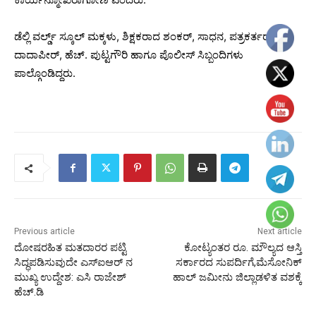
ಡೆಲ್ಲಿ ವರ್ಲ್ಡ್ ಸ್ಕೂಲ್ ಮಕ್ಕಳು, ಶಿಕ್ಷಕರಾದ ಶಂಕರ್, ಸಾಧನ, ಪತ್ರಕರ್ತರು
ದಾದಾಪೀರ್, ಹೆಚ್. ಪುಟ್ಟಗೌರಿ ಹಾಗೂ ಪೊಲೀಸ್ ಸಿಬ್ಬಂದಿಗಳು
ಪಾಲ್ಗೊಂಡಿದ್ದರು.
Previous article
Next article
ದೋಷರಹಿತ ಮತದಾರರ ಪಟ್ಟಿ
ಕೋಟ್ಯಂತರ ರೂ. ಮೌಲ್ಯದ ಆಸ್ತಿ
ಸಿದ್ಧಪಡಿಸುವುದೇ ಎಸ್‌ಐಆರ್ ನ
ಸರ್ಕಾರದ ಸುಪರ್ದಿಗೆ,ಮೆಸೋನಿಕ್
ಮುಖ್ಯ ಉದ್ದೇಶ: ಎಸಿ ರಾಜೇಶ್
ಹಾಲ್ ಜಮೀನು ಜಿಲ್ಲಾಡಳಿತ ವಶಕ್ಕೆ
ಹೆಚ್.ಡಿ