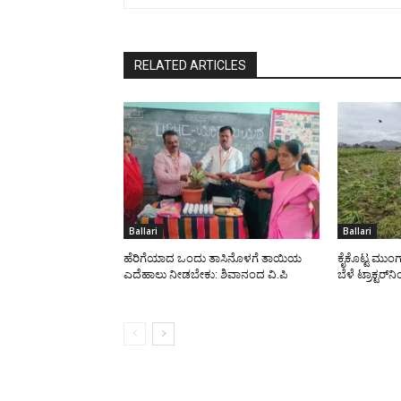
RELATED ARTICLES
Ballari
Ballari
ಹೆರಿಗೆಯಾದ ಒಂದು ತಾಸಿನೊಳಗೆ ತಾಯಿಯ
ಕೈಕೊಟ್ಟ ಮುಂಗ
ಎದೆಹಾಲು ನೀಡಬೇಕು: ಶಿವಾನಂದ ವಿ.ಪಿ
ಬೆಳೆ ಟ್ರಾಕ್ಟರ