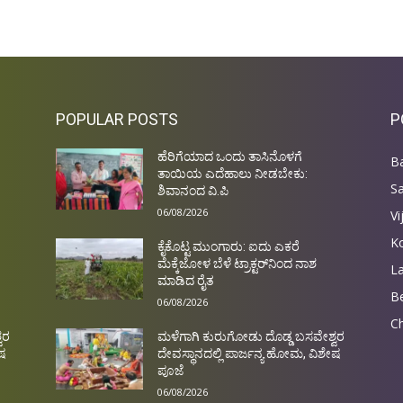
POPULAR POSTS
P
ಹೆರಿಗೆಯಾದ ಒಂದು ತಾಸಿನೊಳಗೆ
Ba
ತಾಯಿಯ ಎದೆಹಾಲು ನೀಡಬೇಕು:
S
ಶಿವಾನಂದ ವಿ.ಪಿ
06/08/2026
Vi
Ko
ಕೈಕೊಟ್ಟ ಮುಂಗಾರು: ಐದು ಎಕರೆ
ಮೆಕ್ಕೆಜೋಳ ಬೆಳೆ ಟ್ರಾಕ್ಟರ್‌ನಿಂದ ನಾಶ
L
ಮಾಡಿದ ರೈತ
Be
06/08/2026
Ch
ವರ
ಮಳೆಗಾಗಿ ಕುರುಗೋಡು ದೊಡ್ಡ ಬಸವೇಶ್ವರ
ೇಷ
ದೇವಸ್ಥಾನದಲ್ಲಿ ಪಾರ್ಜನ್ಯ ಹೋಮ, ವಿಶೇಷ
ಪೂಜೆ
06/08/2026