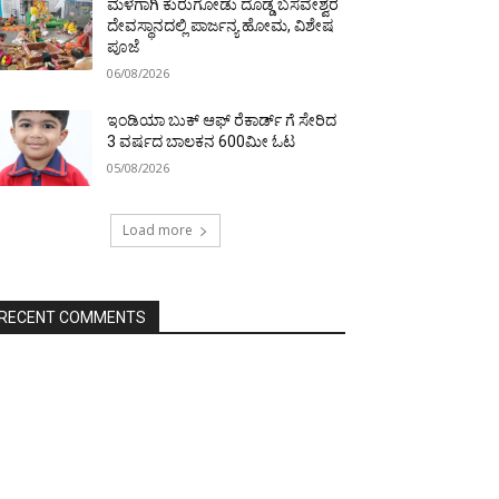
ಮಳೆಗಾಗಿ ಕುರುಗೋಡು ದೊಡ್ಡ ಬಸವೇಶ್ವರ
ದೇವಸ್ಥಾನದಲ್ಲಿ ಪಾರ್ಜನ್ಯ ಹೋಮ, ವಿಶೇಷ
ಪೂಜೆ
06/08/2026
ಇಂಡಿಯಾ ಬುಕ್ ಆಫ್ ರೆಕಾರ್ಡ್ ಗೆ ಸೇರಿದ
3 ವರ್ಷದ ಬಾಲಕನ 600ಮೀ ಓಟ
05/08/2026
Load more
RECENT COMMENTS