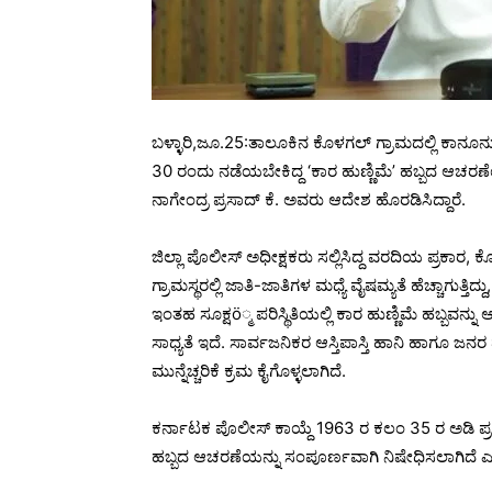
ಬಳ್ಳಾರಿ,ಜೂ.25:ತಾಲೂಕಿನ ಕೊಳಗಲ್ ಗ್ರಾಮದಲ್ಲಿ ಕಾನೂನು
30 ರಂದು ನಡೆಯಬೇಕಿದ್ದ ‘ಕಾರ ಹುಣ್ಣಿಮೆ’ ಹಬ್ಬದ ಆಚರಣೆಯನ
ನಾಗೇಂದ್ರ ಪ್ರಸಾದ್ ಕೆ. ಅವರು ಆದೇಶ ಹೊರಡಿಸಿದ್ದಾರೆ.
ಜಿಲ್ಲಾ ಪೊಲೀಸ್ ಅಧೀಕ್ಷಕರು ಸಲ್ಲಿಸಿದ್ದ ವರದಿಯ ಪ್ರಕಾರ, ಕೊಳಗ
ಗ್ರಾಮಸ್ಥರಲ್ಲಿ ಜಾತಿ-ಜಾತಿಗಳ ಮಧ್ಯೆ ವೈಷಮ್ಯತೆ ಹೆಚ್ಚಾಗುತ್
ಇಂತಹ ಸೂಕ್ಷö್ಮ ಪರಿಸ್ಥಿತಿಯಲ್ಲಿ ಕಾರ ಹುಣ್ಣಿಮೆ ಹಬ್ಬವನ್
ಸಾಧ್ಯತೆ ಇದೆ. ಸಾರ್ವಜನಿಕರ ಆಸ್ತಿಪಾಸ್ತಿ ಹಾನಿ ಹಾಗೂ 
ಮುನ್ನೆಚ್ಚರಿಕೆ ಕ್ರಮ ಕೈಗೊಳ್ಳಲಾಗಿದೆ.
ಕರ್ನಾಟಕ ಪೊಲೀಸ್ ಕಾಯ್ದೆ 1963 ರ ಕಲಂ 35 ರ ಅಡಿ ಪ್
ಹಬ್ಬದ ಆಚರಣೆಯನ್ನು ಸಂಪೂರ್ಣವಾಗಿ ನಿಷೇಧಿಸಲಾಗಿದೆ ಎಂ