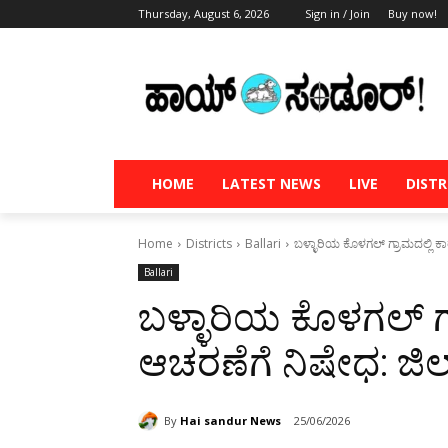
Thursday, August 6, 2026
Sign in / Join
Buy now!
HOME
LATEST NEWS
LIVE
DISTR
Home
Districts
Ballari
ಬಳ್ಳಾರಿಯ ಕೊಳಗಲ್ ಗ್ರಾಮದಲ್ಲಿ ಕಾ
Ballari
ಬಳ್ಳಾರಿಯ ಕೊಳಗಲ್ ಗ್ರ
ಆಚರಣೆಗೆ ನಿಷೇಧ: ಜಿಲ
By
Hai sandur News
25/06/2026