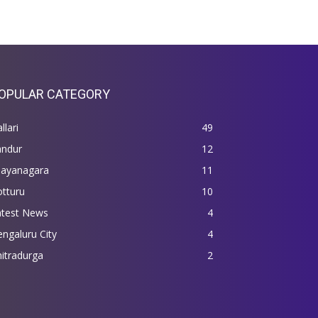
OPULAR CATEGORY
llari
49
andur
12
jayanagara
11
tturu
10
atest News
4
ngaluru City
4
itradurga
2