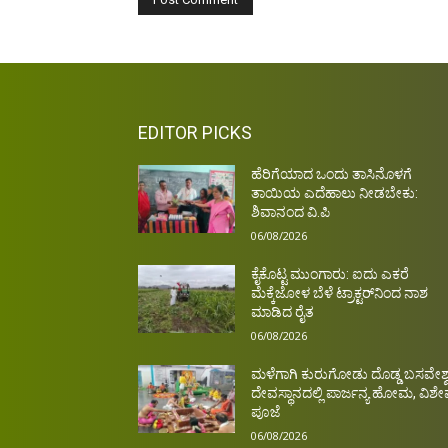
EDITOR PICKS
ಹೆರಿಗೆಯಾದ ಒಂದು ತಾಸಿನೊಳಗೆ
ತಾಯಿಯ ಎದೆಹಾಲು ನೀಡಬೇಕು:
ಶಿವಾನಂದ ವಿ.ಪಿ
06/08/2026
ಕೈಕೊಟ್ಟ ಮುಂಗಾರು: ಐದು ಎಕರೆ
ಮೆಕ್ಕೆಜೋಳ ಬೆಳೆ ಟ್ರಾಕ್ಟರ್‌ನಿಂದ ನಾಶ
ಮಾಡಿದ ರೈತ
06/08/2026
ಮಳೆಗಾಗಿ ಕುರುಗೋಡು ದೊಡ್ಡ ಬಸವೇಶ್
ದೇವಸ್ಥಾನದಲ್ಲಿ ಪಾರ್ಜನ್ಯ ಹೋಮ, ವಿಶ
ಪೂಜೆ
06/08/2026