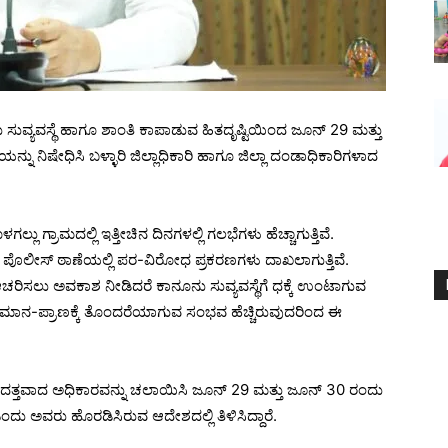
 ಸುವ್ಯವಸ್ಥೆ ಹಾಗೂ ಶಾಂತಿ ಕಾಪಾಡುವ ಹಿತದೃಷ್ಟಿಯಿಂದ ಜೂನ್ 29 ಮತ್ತು
್ನು ನಿಷೇಧಿಸಿ ಬಳ್ಳಾರಿ ಜಿಲ್ಲಾಧಿಕಾರಿ ಹಾಗೂ ಜಿಲ್ಲಾ ದಂಡಾಧಿಕಾರಿಗಳಾದ
ಲ್ಲು ಗ್ರಾಮದಲ್ಲಿ ಇತ್ತೀಚಿನ ದಿನಗಳಲ್ಲಿ ಗಲಭೆಗಳು ಹೆಚ್ಚಾಗುತ್ತಿವೆ.
ತಿದ್ದು, ಪೊಲೀಸ್ ಠಾಣೆಯಲ್ಲಿ ಪರ-ವಿರೋಧ ಪ್ರಕರಣಗಳು ದಾಖಲಾಗುತ್ತಿವೆ.
ನು ಆಚರಿಸಲು ಅವಕಾಶ ನೀಡಿದರೆ ಕಾನೂನು ಸುವ್ಯವಸ್ಥೆಗೆ ಧಕ್ಕೆ ಉಂಟಾಗುವ
ಜನರ ಮಾನ-ಪ್ರಾಣಕ್ಕೆ ತೊಂದರೆಯಾಗುವ ಸಂಭವ ಹೆಚ್ಚಿರುವುದರಿಂದ ಈ
ರದತ್ತವಾದ ಅಧಿಕಾರವನ್ನು ಚಲಾಯಿಸಿ ಜೂನ್ 29 ಮತ್ತು ಜೂನ್ 30 ರಂದು
ದು ಅವರು ಹೊರಡಿಸಿರುವ ಆದೇಶದಲ್ಲಿ ತಿಳಿಸಿದ್ದಾರೆ.