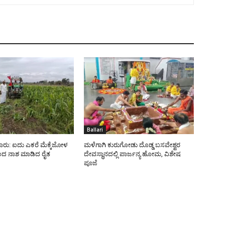
Ballari
ಾರು: ಐದು ಎಕರೆ ಮೆಕ್ಕೆಜೋಳ
ಮಳೆಗಾಗಿ ಕುರುಗೋಡು ದೊಡ್ಡ ಬಸವೇಶ್ವರ
್‌ನಿಂದ ನಾಶ ಮಾಡಿದ ರೈತ
ದೇವಸ್ಥಾನದಲ್ಲಿ ಪಾರ್ಜನ್ಯ ಹೋಮ, ವಿಶೇಷ
ಪೂಜೆ