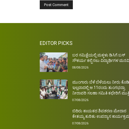
EDITOR PICKS
ಬರ ಸಮಿಕ್ಷೆಯಲ್ಲಿ ಮಕ್ಕಳು ಡಿಸಿಗೆ ಬಸ್
ಸೌಕರ್ಯ ಕಲ್ಪಿಸಲು ವಿದ್ಯಾರ್ಥಿಗಳ ಮನವ
08/08/2026
ಮುಂಗಾರು ಬೆಳೆ ಬೆಳೆಯಲು ನೀರು ಕೊಡಿ
ಇಲ್ಲವಾದಲ್ಲಿ ಆ.11ರಂದು ತುಂಗಭದ್ರಾ
ನೀರಾವರಿ ಸಲಹಾ ಸಮಿತಿ ಕಛೇರಿಗೆ ಮುತ್ತಿ
07/08/2026
ಬಿದಿರು ಕಾಯಕದ ಶಿವಶರಣ ಮೇದಾರ
ಕೇತಯ್ಯ ಕುರಿತು ಉಪನ್ಯಾಸ ಕಾರ್ಯಕ್ರ
07/08/2026