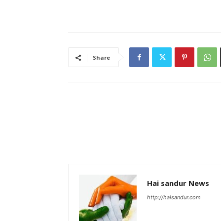
Share
Hai sandur News
http://haisandur.com