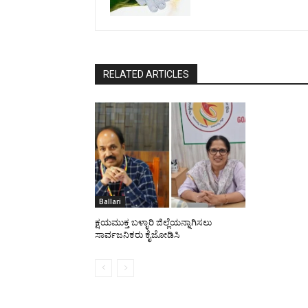
RELATED ARTICLES
Ballari
ಕ್ಷಯಮುಕ್ತ ಬಳ್ಳಾರಿ ಜಿಲ್ಲೆಯನ್ನಾಗಿಸಲು
ಸಾರ್ವಜನಿಕರು ಕೈಜೋಡಿಸಿ