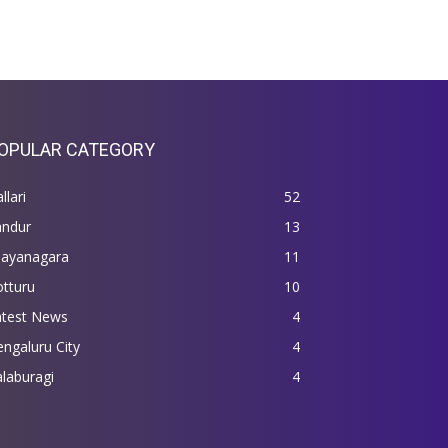
OPULAR CATEGORY
llari
52
andur
13
jayanagara
11
tturu
10
atest News
4
ngaluru City
4
laburagi
4