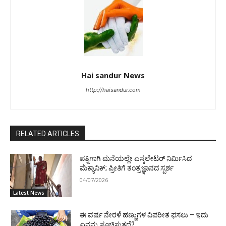
Hai sandur News
http://haisandur.com
RELATED ARTICLES
ಪತ್ನಿಗಾಗಿ ಮನೆಯಲ್ಲೇ ಎಸ್ಕಲೇಟರ್ ನಿರ್ಮಿಸಿದ
ಮೆಕ್ಯಾನಿಕ್; ಪ್ರೀತಿಗೆ ತಂತ್ರಜ್ಞಾನದ ಸ್ಪರ್ಶ
04/07/2026
Latest News
ಈ ವರ್ಷ ನೇರಳೆ ಹಣ್ಣುಗಳ ವಿಪರೀತ ಫಸಲು – ಇದು
ಏನನ್ನು ಸೂಚಿಸುತ್ತದೆ?