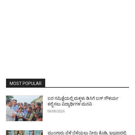
MOST POPULAR
ಬರ ಸಮಿಕ್ಷೆಯಲ್ಲಿ ಮಕ್ಕಳು ಡಿಸಿಗೆ ಬಸ್ ಸೌಕರ್ಯ
ಕಲ್ಪಿಸಲು ವಿದ್ಯಾರ್ಥಿಗಳ ಮನವಿ
08/08/2026
ಮುಂಗಾರು ಬೆಳೆ ಬೆಳೆಯಲು ನೀರು ಕೊಡಿ, ಇಲ್ಲವಾದಲ್ಲಿ