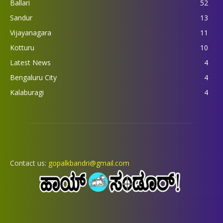
Ballari
52
Sandur
13
Vijayanagara
11
Kotturu
10
Latest News
4
Bengaluru City
4
Kalaburagi
4
Contact us:
gopalkbandri@gmail.com