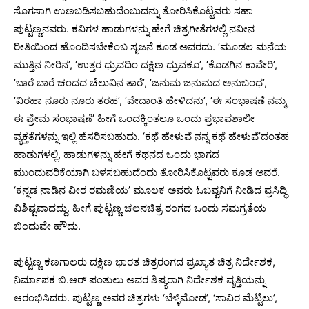
ಸೊಗಸಾಗಿ ಉಣಬಡಿಸಬಹುದೆಂಬುದನ್ನು ತೋರಿಸಿಕೊಟ್ಟವರು ಸಹಾ
ಪುಟ್ಟಣ್ಣನವರು. ಕವಿಗಳ ಹಾಡುಗಳನ್ನು ಹೇಗೆ ಚಿತ್ರಗೀತೆಗಳಲ್ಲಿ ನವೀನ
ರೀತಿಯಿಂದ ಹೊಂದಿಸಬೇಕೆಂಬ ಸೃಜನೆ ಕೂಡ ಅವರದು. ‘ಮೂಡಲ ಮನೆಯ
ಮುತ್ತಿನ ನೀರಿನ’, ‘ಉತ್ತರ ಧ್ರುವದಿಂ ದಕ್ಷಿಣ ಧ್ರುವಕೂ’, ‘ಕೊಡಗಿನ ಕಾವೇರಿ’,
‘ಬಾರೆ ಬಾರೆ ಚಂದದ ಚೆಲುವಿನ ತಾರೆ’, ‘ಜನುಮ ಜನುಮದ ಅನುಬಂಧ’,
‘ವಿರಹಾ ನೂರು ನೂರು ತರಹ’, ‘ವೇದಾಂತಿ ಹೇಳಿದನು’, ‘ಈ ಸಂಭಾಷಣೆ ನಮ್ಮ
ಈ ಪ್ರೇಮ ಸಂಭಾಷಣೆ’ ಹೀಗೆ ಒಂದಕ್ಕಿಂತಲೂ ಒಂದು ಪ್ರಭಾವಶಾಲೀ
ವ್ಯಕ್ತತೆಗಳನ್ನು ಇಲ್ಲಿ ಹೆಸರಿಸಬಹುದು. ‘ಕಥೆ ಹೇಳುವೆ ನನ್ನ ಕಥೆ ಹೇಳುವೆ’ದಂತಹ
ಹಾಡುಗಳಲ್ಲಿ, ಹಾಡುಗಳನ್ನು ಹೇಗೆ ಕಥನದ ಒಂದು ಭಾಗದ
ಮುಂದುವರಿಕೆಯಾಗಿ ಬಳಸಬಹುದೆಂದು ತೋರಿಸಿಕೊಟ್ಟವರು ಕೂಡ ಅವರೆ.
‘ಕನ್ನಡ ನಾಡಿನ ವೀರ ರಮಣಿಯ’ ಮೂಲಕ ಅವರು ಓಬವ್ವನಿಗೆ ನೀಡಿದ ಪ್ರಸಿದ್ಧಿ
ವಿಶಿಷ್ಟವಾದದ್ದು. ಹೀಗೆ ಪುಟ್ಟಣ್ಣ ಚಲನಚಿತ್ರ ರಂಗದ ಒಂದು ಸಮಗ್ರತೆಯ
ಬಿಂದುವೇ ಹೌದು.
ಪುಟ್ಟಣ್ಣ ಕಣಗಾಲರು ದಕ್ಷಿಣ ಭಾರತ ಚಿತ್ರರಂಗದ ಪ್ರಖ್ಯಾತ ಚಿತ್ರ ನಿರ್ದೇಶಕ,
ನಿರ್ಮಾಪಕ ಬಿ.ಆರ್ ಪಂತುಲು ಅವರ ಶಿಷ್ಯರಾಗಿ ನಿರ್ದೇಶಕ ವೃತ್ತಿಯನ್ನು
ಆರಂಭಿಸಿದರು. ಪುಟ್ಟಣ್ಣ ಅವರ ಚಿತ್ರಗಳು ‘ಬೆಳ್ಳಿಮೋಡ’, ‘ಸಾವಿರ ಮೆಟ್ಟಿಲು’,