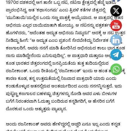
1970ರ ದಶಕದಲ್ಲಿ ಆಗ ತಾನೇ ಒಬ್ಬ ನಟ, ನಟನಾ ಕ್ಷೇತ್ರದಲ್ಲಿ ಹೆಜ್ಜೆ ಇಡಲು
ಪ್ರಾರಂಭಿಸಿದ್ದ. ಆತ ‘ಕಥಾಸಂಗಮ’ ಎಂಬ ತ್ರಿವಳಿ ಕತೆಗಳ ಚಿತ್ರದಲ್ಲಿ
‘ಮುನಿತಾಯಿ’ಯಲ್ಲಿನ ಒಂದು ಸಣ್ಣ ಪಾತ್ರಕ್ಕೆ ಆಯ್ಕೆಯಾದ. ಆ ಪಾತ್ರದಲ್ಲಿ ಆತನ
ಅಭಿನಯ ಎಲ್ಲರ ಬಾಯಿಮಾತಾಗಿ ಹೋಯ್ತು. ಆ ನಟನನ್ನು ಪತ್ರಕರ್ತರು
ಹೊಗಳಿದರು, “ಅದೆಂತಹ ಅದ್ಭುತ ಅಭಿನಯ ನಿಮ್ಮದು!” ಅದಕ್ಕೆ ಆ ನಟ ಉತ್ತರ
ನೀಡಿದ್ದು ಹೀಗೆ: “ಆ ಅದ್ಭುತ ಎಂಬ ಪ್ರಶಂಸೆ ಸೇರಬೇಕಿದ್ದು ನಿರ್ದೇಶಕ ಪುಟ್ಟಣ್ಣ
ಕಣಗಾಲರಿಗೆ. ಅವರು ನನಗೆ ಮಾಡಿ ತೋರಿಸಿದ ಅಭಿನಯದ ಕಾಲು ಭಾಗ ಕೂಡ
ನಾನು ಮಾಡಿದ್ದೇನೆಂದು ಎನಿಸುವುದಿಲ್ಲ”. ಆ ಪಾತ್ರಧಾರಿ ಮತ್ತಾರೂ ಅಲ್ಲ. ಇಂದು
ಕೂಡ ಭಾರತದ ಚಿತ್ರರಂಗದಲ್ಲಿ ಜನಪ್ರಿಯತೆಯ ತುತ್ತ ತುದಿಯಲ್ಲಿರುವ
ರಜನೀಕಾಂತ್. ಒಂದು ರೀತಿಯಲ್ಲಿ ‘ರಜನೀಕಾಂತ್’ ಇಂದು ಆ ಹಂತ ತಲುಪಲಿಕ್ಕೆ
ಕಾರಣ ಕೂಡ, ತನ್ನ ಉತ್ತಮತೆಯಲ್ಲಿ ನಿಜವಾದ ಪಾತ್ರಧಾರಿ ಯಾರು ಎಂದು
ಕಂಡುಕೊಳ್ಳುವ ಆತನಲ್ಲಿರುವ ಆಂತರ್ಯದಿಂದ ಎಂದು ನನಗನ್ನಿಸುತ್ತದೆ. ಇದು
ಪುಟ್ಟಣ್ಣ ಕಣಗಾಲರ ಬಹಳಷ್ಟು ಚಿತ್ರಗಳನ್ನು ನೋಡಿ ಅವರ ಏಳು ಬೀಳುಗಳ
ಬಗೆಗೆ ನಿರಂತರವಾಗಿ ಓದುತ್ತಾ ಬಂದಿರುವ ಕನ್ನಡಿಗರಿಗೆ, ಆ ಹೆಸರಿನ ಬಗೆಗೆ
ದೊರಕುವ ಒಂದು ಅತ್ಯುತ್ತಮ ವ್ಯಾಖ್ಯಾನ.
ಅಂದು ರಜನೀಕಾಂತ್ ಅವರು ಹೇಳಿದ್ದರಲ್ಲಿ ಅಚ್ಚರಿ ಏನೂ ಇಲ್ಲ ಎಂದು ಕನ್ನಡ