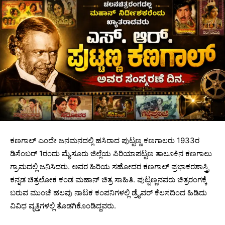
ಕಣಗಾಲ್ ಎಂದೇ ಜನಮನದಲ್ಲಿ ಹಸಿರಾದ ಪುಟ್ಟಣ್ಣ ಕಣಗಾಲರು 1933ರ
ಡಿಸೆಂಬರ್ 1ರಂದು ಮೈಸೂರು ಜಿಲ್ಲೆಯ ಪಿರಿಯಾಪಟ್ಟಣ ತಾಲೂಕಿನ ಕಣಗಾಲು
ಗ್ರಾಮದಲ್ಲಿ ಜನಿಸಿದರು. ಅವರ ಹಿರಿಯ ಸಹೋದರ ಕಣಗಾಲ್ ಪ್ರಭಾಕರಶಾಸ್ತ್ರಿ
ಕನ್ನಡ ಚಿತ್ರಲೋಕ ಕಂಡ ಮಹಾನ್ ಚಿತ್ರ ಸಾಹಿತಿ. ಪುಟ್ಟಣ್ಣನವರು ಚಿತ್ರರಂಗಕ್ಕೆ
ಬರುವ ಮುಂಚೆ ಹಲವು ನಾಟಕ ಕಂಪನಿಗಳಲ್ಲಿ ಡ್ರೈವರ್ ಕೆಲಸದಿಂದ ಹಿಡಿದು
ವಿವಿಧ ವೃತ್ತಿಗಳಲ್ಲಿ ತೊಡಗಿಕೊಂಡಿದ್ದವರು.