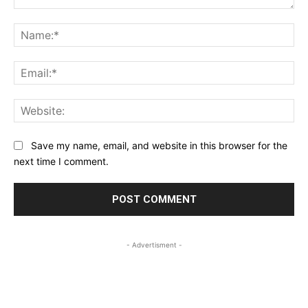
Comment:
Na
Ema
Web
Save my name, email, and website in this browser for the
next time I comment.
- Advertisment -