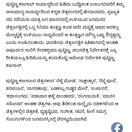
ಪುಟ್ಟಣ್ಣ ಕಣಗಾಲ್ ಸಾಮಾನ್ಯರಿಂದ ಹಿಡಿದು ಬುದ್ಧಿವಂತ ಜನಾಂಗದವರೆಗೆ ತಮ್ಮ
ಅಸಾಮಾನ್ಯ ಸಾಮರ್ಥ್ಯದಿಂದ ಕನ್ನಡ ಚಿತ್ರರಂಗದಲ್ಲಿ ಹೆಸರಾದವರು. ಪ್ರಖ್ಯಾತ
ನಟ ನಟಿಯರು ಮಾತ್ರ ಜನ ಮಾನಸದಲ್ಲಿ ಉಳಿಯುವ ಜಗಮಗದ
ಚಿತ್ರಜಗತ್ತಿನಲ್ಲಿ ಒಬ್ಬ ಸಿನಿಮಾ ತಂತ್ರಜ್ಞ ಕೂಡ ಅದೇ ಮಟ್ಟಕ್ಕೆ ಅಥವ ಅದಕ್ಕೂ
ಮೇಲ್ಮಟ್ಟಕ್ಕೆ ಉಳಿಯಲು ಸಾಧ್ಯವೆಂದರೆ ಆ ತಂತ್ರಜ್ಞನ ಮೌಲ್ಯ ಎಷ್ಟು ಔನ್ನತ್ಯದ್ದು
ಎಂದು ಊಹಿಸಬಹುದು. ಭಾರತೀಯ ಚಿತ್ರಜಗತ್ತಿನ ಇತಿಹಾಸದಲ್ಲಿ ಅಂತಹ
ಅಪೂರ್ವರ ಸಾಲಿಗೆ ಸೇರತಕ್ಕವರು ಪುಟ್ಟಣ್ಣ. ಚಲನಚಿತ್ರ ನಿರ್ದೇಶನಕ್ಕೆ ಎಲ್ಲ
ರೀತಿಯಲ್ಲೂ ಹಿರಿಮೆಯನ್ನು ತಂದುಕೊಟ್ಟ ಅಮೋಘ ನಿರ್ದೇಶಕ ಪುಟ್ಟಣ್ಣ
ಕಣಗಾಲ್.
ಪುಟ್ಟಣ್ಣ ಕಣಗಾಲರ ಚಿತ್ರಗಳಾದ ‘ಬೆಳ್ಳಿ ಮೋಡ’, ‘ಸಾಕ್ಷಾತ್ಕಾರ’, ‘ಗೆಜ್ಜೆ ಪೂಜೆ’,
ಶರಪಂಜರ’, ‘ನಾಗರಹಾವು’, ‘ಎಡಕಲ್ಲು ಗುಡ್ಡದ ಮೇಲೆ’, ‘ಉಪಾಸನೆ’,
‘ಕಥಾಸಂಗಮ’, ‘ಪಡುವಾರ ಹಳ್ಳಿ ಪಾಂಡವರು’, ‘ರಂಗನಾಯಕಿ’, ‘ಮಾನಸ
ಸರೋವರ’ ಅಂತಹ ಚಿತ್ರಗಳು ಅವು ತೆರೆಕಂಡ ನಾಲ್ಕೈದು ದಶಕಗಳಿಂದ ಆ
ಚಿತ್ರಗಳಲ್ಲಿನ ಚಿತ್ರಕತೆ, ದೃಶ್ಯವೈಭವ, ಸಂಗೀತ, ನಟನೆ, ಹೀಗೆ ಸಮಗ್ರ
ಸೊಬಗುಗಳಿಂದ ಜನಮನಸ್ಸಿನಲ್ಲಿ ಚಿರಸ್ಥಾಯಿಯಾಗಿವೆ.