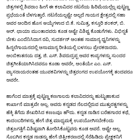
ಚಿತ್ರಗಳಲ್ಲಿ ಶಿವರಾಂ ಹೀಗೆ ಈ ಕಲಾವಿದರ ನಟನೆಯ ಹಿರಿಮೆಯಲ್ಲೆಲ್ಲ ಪುಟ್ಟಣ್ಣ
ಪ್ರಭೆಯಂತೆ ಬೆಳಗುತ್ತಾರೆ. ನಟನೆಯಲ್ಲಷ್ಟೇ ಅಲ್ಲದೆ ಗಾಯನ ಕ್ಷೇತ್ರದಲ್ಲಿ ಸಹಾ
ಅವರ ಅಂದಿನ ಹೊಸ ಆಯ್ಕೆಗಳಾದ ಬಿ.ಕೆ. ಸುಮಿತ್ರ, ಕಸ್ತೂರಿ ಶಂಕರ್, ಬಿ.
ಆರ್. ಛಾಯಾ ಮುಂತಾದವರು ಕೂಡ ಅಷ್ಟೇ ವಿಶಿಷ್ಟ ಕೊಡುಗೆಗಳು. ವಿಭಿನ್ನತೆ
ಬೇಕು ಎಂದೆನಿಸಿದಾಗ ರವಿ, ಸುದರ್ಶನ್ ಅಂತಹ ಸಾಮಾನ್ಯ ಧ್ವನಿಗಳನ್ನು
ಹಿನ್ನಲೆಗಾಯನದಲ್ಲಿ ಅಸಾಮಾನ್ಯ ರೀತಿಯಲ್ಲಿ ಬಳಸಲು ಪ್ರೇರಕರಾದರು.
ಅಂಬಿಕಾತನಯ ದತ್ತ, ಜಿ. ಎಸ್. ಶಿವರುದ್ರಪ್ಪ ಅವರ ಕಾವ್ಯಗಳನ್ನು ಸುಂದರ
ಚಿತ್ರಗೀತೆಯಾಗಿಸಿದವರೂ ಕೂಡಾ ಅವರೇ, ಅಂತೆಯೇ ಎಂ. ಎನ್.
ವ್ಯಾಸರಾಯರಂತಹ ಯುವಕವಿಗಳನ್ನು ಚಿತ್ರರಂಗದ ಉಪಯೋಗಕ್ಕೆ ತಂದವರೂ
ಅವರೇ.
ಹಾಗೆಂದ ಮಾತ್ರಕ್ಕೆ ಪುಟ್ಟಣ್ಣ ಕಣಗಾಲರು ಕಲಾವಿದರನ್ನು ಹುಟ್ಟುಹಾಕುವ
ಕಾರ್ಖಾನೆ ಮಾತ್ರವೇ ಅಲ್ಲ. ಅವರು ಕನ್ನಡದ ನೆಲದಲ್ಲಿರುವ ಮುತ್ತುರತ್ನಗಳನ್ನು
ಹೆಕ್ಕಿ ತೆಗೆದು ಶೇಖರಿಸಿದ ಕಣಜವೂ ಹೌದು. ಕನ್ನಡ ನಾಡಿನ ಬರೆಹಗಾರರ ಕಥೆ,
ಕಾದಂಬರಿಗಳನ್ನು ಹೇಗೆ ಚಿತ್ರ ಮಾಧ್ಯಮಕ್ಕೆ ಉಪಯೋಗಿಸಬೇಕೆಂದು
ಚಿತ್ರಜಗತ್ತಿಗೆ ವಿಶಿಷ್ಟವಾಗಿ ತೋರಿಸಿಕೊಟ್ಟವರು ಕೂಡ ಅವರೆ. ಅಷ್ಟೇ ಅಲ್ಲ,
ಸೊಬಗಿನ ಕನ್ನಡ ನಾಡನ್ನು ಹೇಗೆ ಚಿತ್ರೀಕರಣದಲ್ಲಿ ಸೆರೆಹಿಡಿದು ಪ್ರೇಕ್ಷಕನಿಗೆ